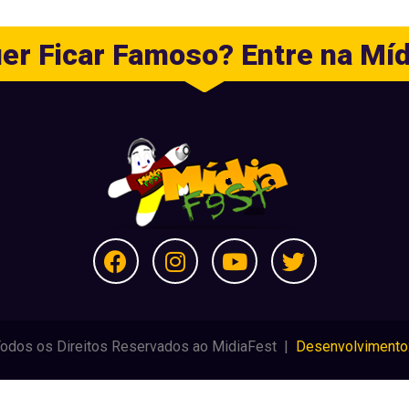
er Ficar Famoso? Entre na Míd
Todos os Direitos Reservados ao MidiaFest |
Desenvolvimento