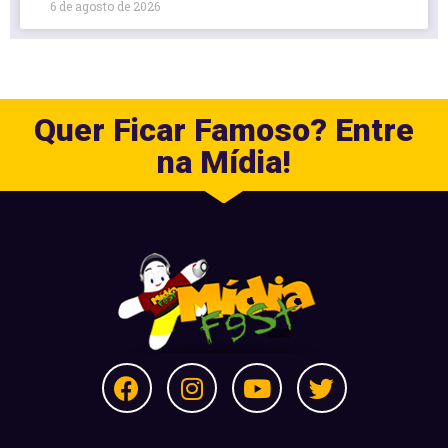
6 de agosto de 2026
Quer Ficar Famoso? Entre
na Mídia!