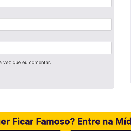
a vez que eu comentar.
er Ficar Famoso? Entre na Míd