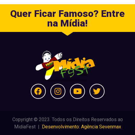
Quer Ficar Famoso? Entre
na Mídia!
Copyright © 2023. Todos os Direitos Reservados ao
MidiaFest |
Desenvolvimento: Agência Sevenmax