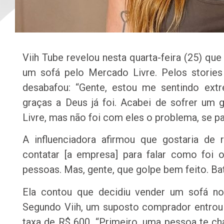
Viih Tube revelou nesta quarta-feira (25) que
um sofá pelo Mercado Livre. Pelos stories
desabafou: “Gente, estou me sentindo extr
graças a Deus já foi. Acabei de sofrer um
Livre, mas não foi com eles o problema, se p
A influenciadora afirmou que gostaria de 
contatar [a empresa] para falar como foi
pessoas. Mas, gente, que golpe bem feito. Ba
Ela contou que decidiu vender um sofá no
Segundo Viih, um suposto comprador entro
taxa de R$ 600. “Primeiro, uma pessoa te c