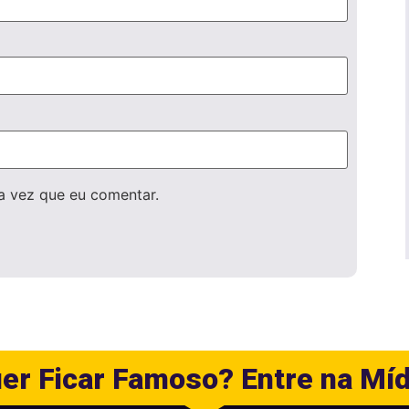
a vez que eu comentar.
er Ficar Famoso? Entre na Míd