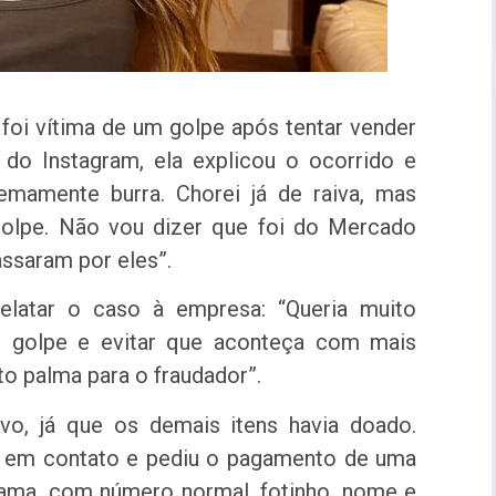
 foi vítima de um golpe após tentar vender
 do Instagram, ela explicou o ocorrido e
emamente burra. Chorei já de raiva, mas
 golpe. Não vou dizer que foi do Mercado
assaram por eles”.
relatar o caso à empresa: “Queria muito
 o golpe e evitar que aconteça com mais
to palma para o fraudador”.
vo, já que os demais itens havia doado.
u em contato e pediu o pagamento de uma
hama, com número normal, fotinho, nome e