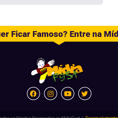
er Ficar Famoso? Entre na Míd