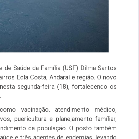
de de Saúde da Família (USF) Dilma Santos
irros Edla Costa, Andaraí e região. O novo
esta segunda-feira (18), fortalecendo os
.
como vacinação, atendimento médico,
vos, puericultura e planejamento famíliar,
tendimento da população. O posto também
aúde e três agentes de endemias, levando