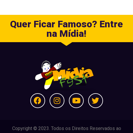
Quer Ficar Famoso? Entre
na Mídia!
Copyright © 2023. Todos os Direitos Reservados ao