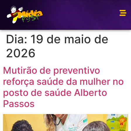
Dia:
19 de maio de
2026
Mutirão de preventivo
reforça saúde da mulher no
posto de saúde Alberto
Passos