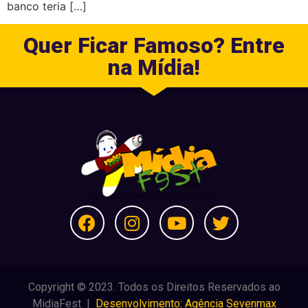
banco teria […]
Quer Ficar Famoso? Entre
na Mídia!
Copyright © 2023. Todos os Direitos Reservados ao
MidiaFest |
Desenvolvimento: Agência Sevenmax