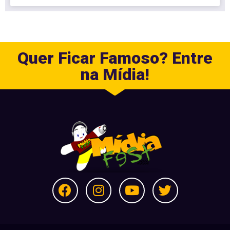
Quer Ficar Famoso? Entre
na Mídia!