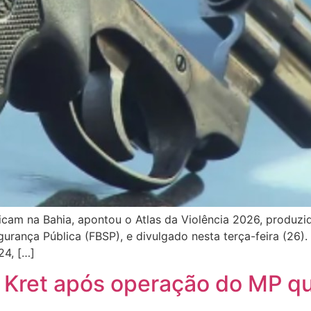
 ficam na Bahia, apontou o Atlas da Violência 2026, produz
gurança Pública (FBSP), e divulgado nesta terça-feira (26)
24, […]
o Kret após operação do MP qu