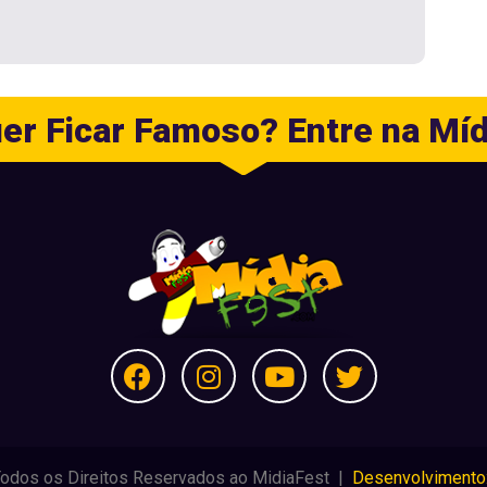
er Ficar Famoso? Entre na Míd
Todos os Direitos Reservados ao MidiaFest |
Desenvolvimento