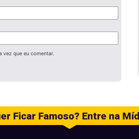
a vez que eu comentar.
er Ficar Famoso? Entre na Míd