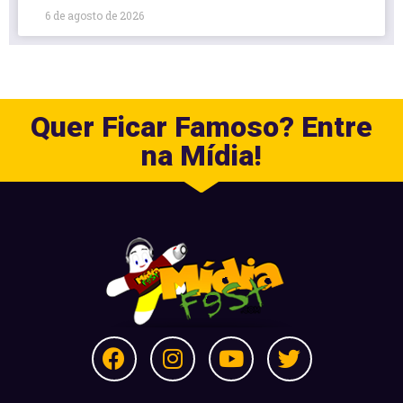
6 de agosto de 2026
Quer Ficar Famoso? Entre
na Mídia!