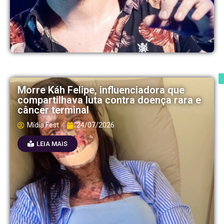
Morre Káh Felipe, influenciadora que
compartilhava luta contra doença rara e
câncer terminal
Mídia Fest
24/07/2026
LEIA MAIS