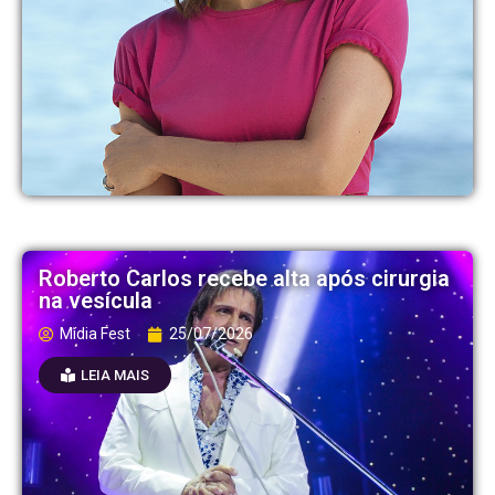
Roberto Carlos recebe alta após cirurgia
na vesícula
Mídia Fest
25/07/2026
LEIA MAIS