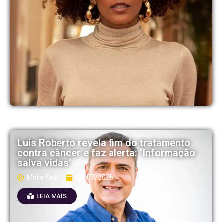
Luis Roberto revela fim do tratamento
contra câncer e faz alerta: ‘Informação
salva vidas’
Mídia Fest
25/07/2026
LEIA MAIS