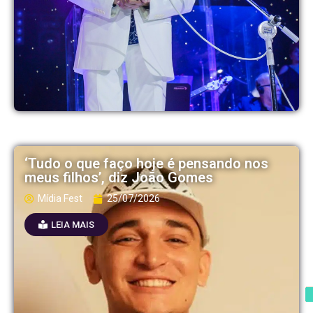
‘Tudo o que faço hoje é pensando nos
meus filhos’, diz João Gomes
Mídia Fest
25/07/2026
LEIA MAIS