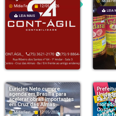
Mídia Fe
Mídia Fest
12/05/2026
LEIA 
LEIA MAIS
Euricles Neto cumpre
Prefeit
agenda em Brasília para
Unidade
acelerar obras importantes
Família
em Cruz das Almas
morador
Costa e
Mídia Fest
12/05/2026
sexta-fe