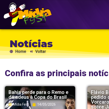
Notícias
Home
Voltar
Confira as principais notíc
Bahia perde para o Remo e
Flávio 
dá adeus à Copa do Brasil
pedido d
Vorcaro 
Mídia Fest
14/05/2026
sobre J