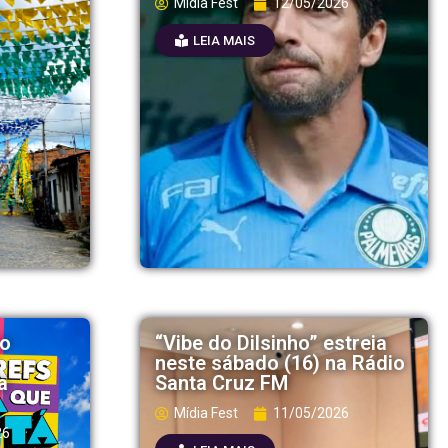
Mídia Fest
12/05/2026
LEIA MAIS
vo
“Vibe do Dilsinho” estreia
neste sábado (16) na Rádio
a
Santa Cruz FM
Mídia Fest
11/05/2026
26