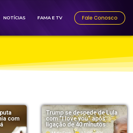
Fale Conosco
NOTÍCIAS
FAMA E TV
sputa
Trump se despede de Lula
hia com
com “I love you” após
ná
ligação de 40 minutos