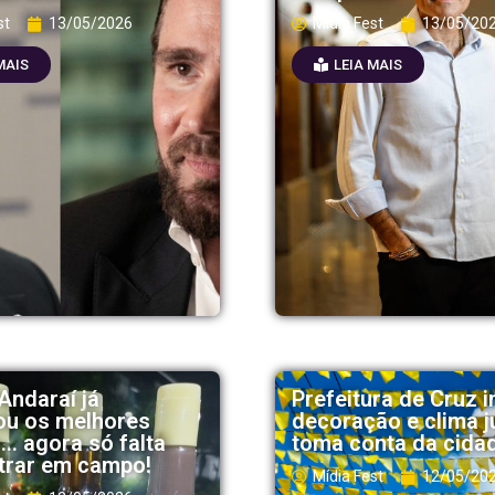
st
13/05/2026
Mídia Fest
13/05/20
MAIS
LEIA MAIS
Andaraí já
Prefeitura de Cruz i
u os melhores
decoração e clima j
… agora só falta
toma conta da cida
trar em campo!
Mídia Fest
12/05/20