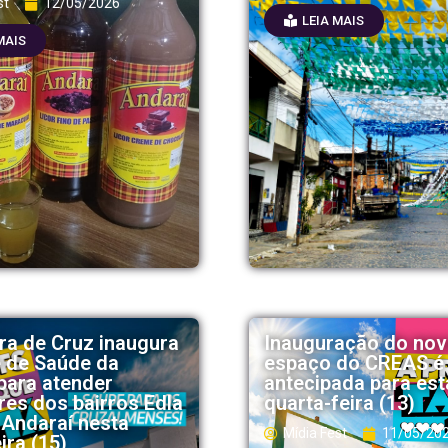
st
12/05/2026
LEIA MAIS
MAIS
ura de Cruz inaugura
Inauguração do no
 de Saúde da
espaço do CREAS é
 para atender
antecipada para est
es dos bairros Edla
quarta-feira (13)
 Andaraí nesta
Mídia Fest
11/05/20
ira (15)