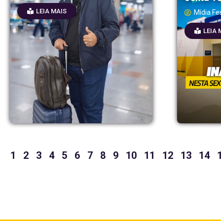
LEIA MAIS
Mídia Fe
LEIA 
1
2
3
4
5
6
7
8
9
10
11
12
13
14