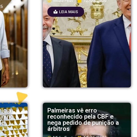
Mídia Fest
12/05/2026
26
LEIA MAIS
nicia
Palmeiras vê erro
unino
reconhecido pela CBF e
de
nega pedido de punição a
árbitros
26