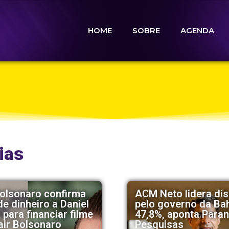
HOME
SOBRE
AGENDA
ias
Bolsonaro confirma
ACM Neto lidera di
e dinheiro a Daniel
pelo governo da Ba
para financiar filme
47,8%, aponta Para
air Bolsonaro
Pesquisas