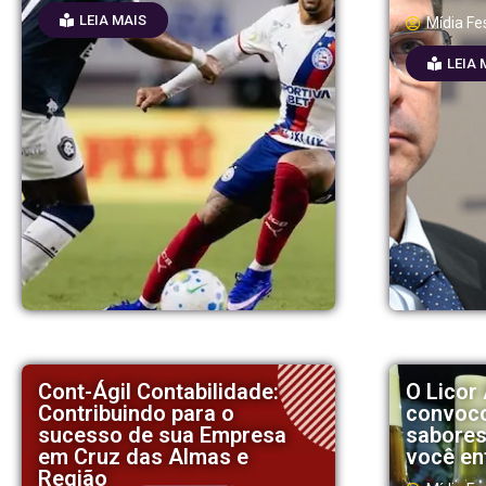
LEIA MAIS
Mídia Fe
LEIA 
Cont-Ágil Contabilidade:
O Licor 
Contribuindo para o
convoco
sucesso de sua Empresa
sabores
em Cruz das Almas e
você en
Região