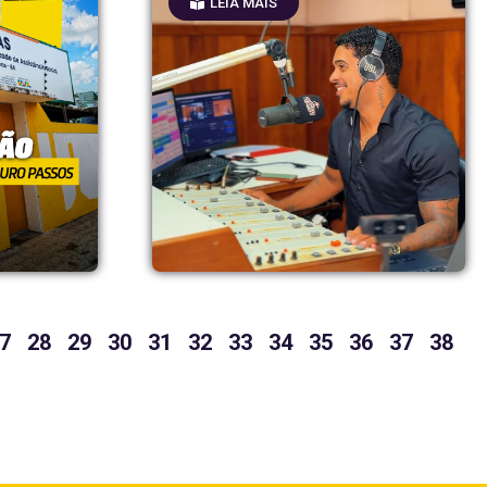
LEIA MAIS
7
28
29
30
31
32
33
34
35
36
37
38