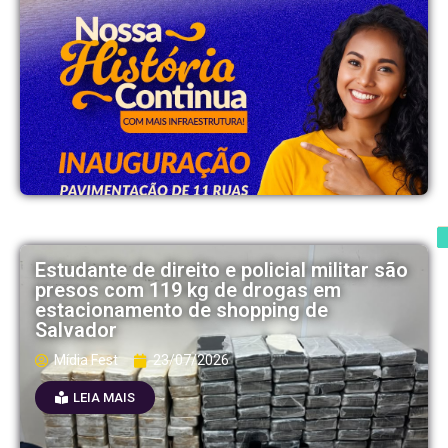
Estudante de direito e policial militar são
presos com 119 kg de drogas em
estacionamento de shopping de
Salvador
Mídia Fest
23/07/2026
LEIA MAIS