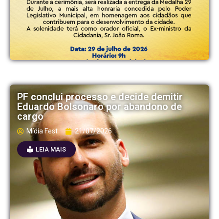
PF conclui processo e decide demitir
Eduardo Bolsonaro por abandono de
cargo
Mídia Fest
21/07/2026
LEIA MAIS