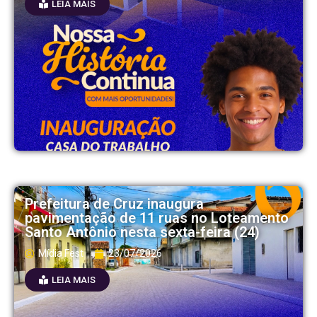
LEIA MAIS
Prefeitura de Cruz inaugura
pavimentação de 11 ruas no Loteamento
Santo Antônio nesta sexta-feira (24)
Mídia Fest
23/07/2026
LEIA MAIS