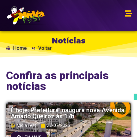
Notícias
Home
Voltar
Confira as principais
notícias
É hoje: Prefeitura inaugura nova Avenida
Amado Queiroz às 17h
Mídia Fest
27/07/2026
LEIA MAIS