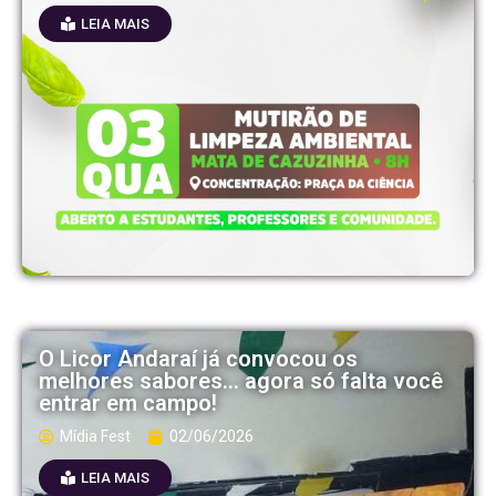
LEIA MAIS
O Licor Andaraí já convocou os
melhores sabores… agora só falta você
entrar em campo!
Mídia Fest
02/06/2026
LEIA MAIS