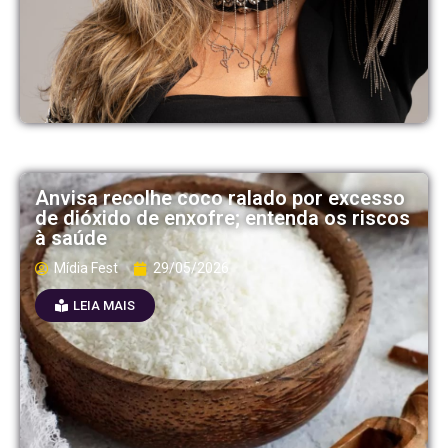
Anvisa recolhe coco ralado por excesso
de dióxido de enxofre; entenda os riscos
à saúde
Mídia Fest
29/05/2026
LEIA MAIS