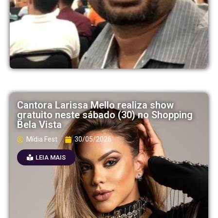
Cantora Larissa Mello realiza show
gratuito neste sábado (30) no Shopping
Bela Vista
Mídia Fest
30/05/2026
LEIA MAIS