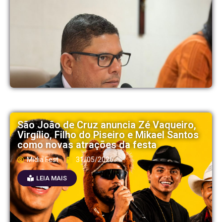
São João de Cruz anuncia Zé Vaqueiro,
Virgílio, Filho do Piseiro e Mikael Santos
como novas atrações da festa
Mídia Fest
31/05/2026
LEIA MAIS