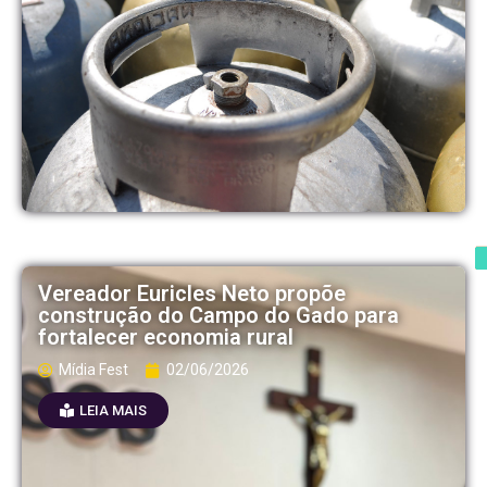
Vereador Euricles Neto propõe
construção do Campo do Gado para
fortalecer economia rural
Mídia Fest
02/06/2026
LEIA MAIS