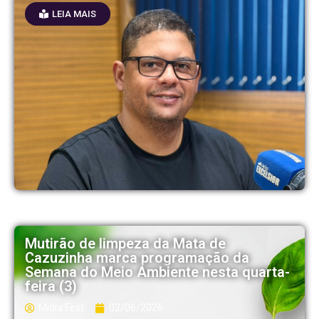
LEIA MAIS
Mutirão de limpeza da Mata de
Cazuzinha marca programação da
Semana do Meio Ambiente nesta quarta-
feira (3)
Mídia Fest
02/06/2026