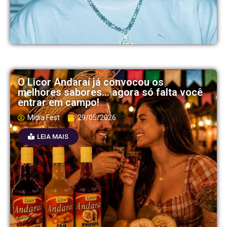
O Licor Andaraí já convocou os
melhores sabores… agora só falta você
entrar em campo!
Mídia Fest
29/05/2026
LEIA MAIS